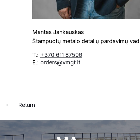
Mantas Jankauskas
Štampuotų metalo detalių pardavimų va
T.:
+370 611 87596
E.:
orders@vmgt.lt
Return