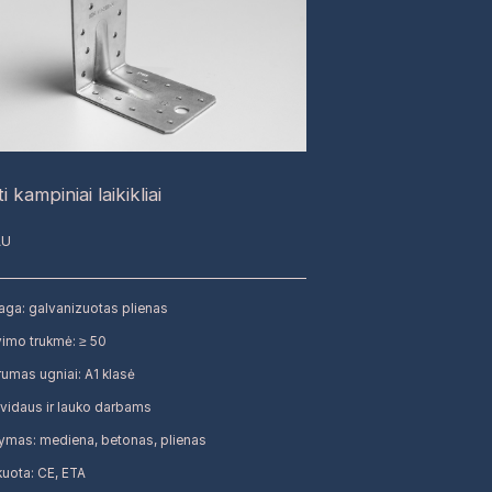
i kampiniai laikikliai
AU
ga: galvanizuotas plienas
imo trukmė: ≥ 50
umas ugniai: A1 klasė
 vidaus ir lauko darbams
kymas: mediena, betonas, plienas
ikuota: CE, ETA