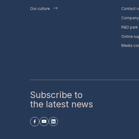
Our culture
Contact o
Company 
R&D park
Online su
Media co
Subscribe to
the latest news