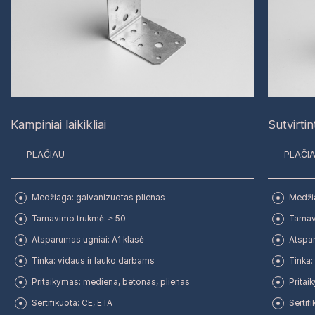
Kampiniai laikikliai
Sutvirtint
PLAČIAU
PLAČI
Medžiaga: galvanizuotas plienas
Medžia
Tarnavimo trukmė: ≥ 50
Tarnav
Atsparumas ugniai: A1 klasė
Atspar
Tinka: vidaus ir lauko darbams
Tinka:
Pritaikymas: mediena, betonas, plienas
Pritai
Sertifikuota: CE, ETA
Sertif