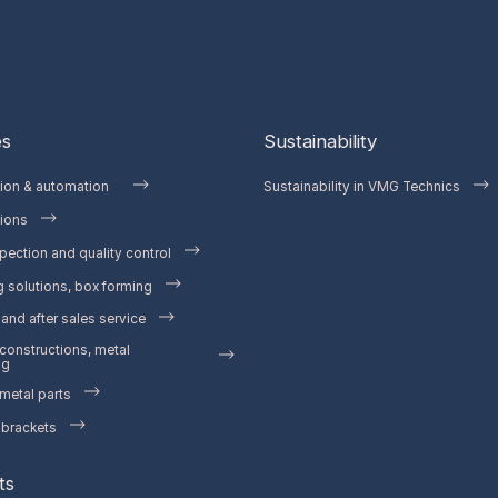
es
Sustainability
tion & automation
Sustainability in VMG Technics
ions
pection and quality control
 solutions, box forming
and after sales service
 constructions, metal
ng
etal parts
 brackets
ts