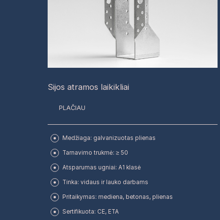
Sijos atramos laikikliai
PLAČIAU
Medžiaga: galvanizuotas plienas
Tarnavimo trukmė: ≥ 50
Atsparumas ugniai: A1 klasė
Tinka: vidaus ir lauko darbams
Pritaikymas: mediena, betonas, plienas
Sertifikuota: CE, ETA