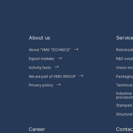
About us
Servic
About “VMG TECHNICS”
Robotiza
Export markets
R&D solut
Activity facts
Vision ins
We are part of VMG GROUP
Packaging
Privacy policy
Technical 
Industrial
processi
Stamped m
Structural
Career
Contac