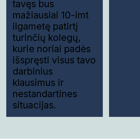
tavęs bus
mažiausiai 10-imt
ilgametę patirtį
turinčių kolegų,
kurie noriai padės
išspręsti visus tavo
darbinius
klausimus ir
nestandartines
situacijas.