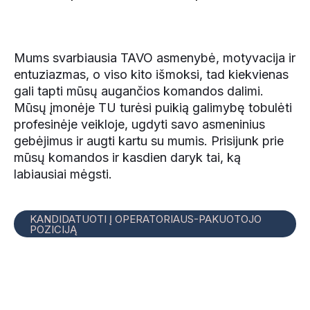
Mums svarbiausia TAVO asmenybė, motyvacija ir
entuziazmas, o viso kito išmoksi, tad kiekvienas
gali tapti mūsų augančios komandos dalimi.
Mūsų įmonėje TU turėsi puikią galimybę tobulėti
profesinėje veikloje, ugdyti savo asmeninius
gebėjimus ir augti kartu su mumis. Prisijunk prie
mūsų komandos ir kasdien daryk tai, ką
labiausiai mėgsti.
KANDIDATUOTI Į OPERATORIAUS-PAKUOTOJO
POZICIJĄ