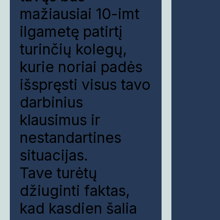
mažiausiai 10-imt
ilgametę patirtį
turinčių kolegų,
kurie noriai padės
išspręsti visus tavo
darbinius
klausimus ir
nestandartines
situacijas.
Tave turėtų
džiuginti faktas,
kad kasdien šalia