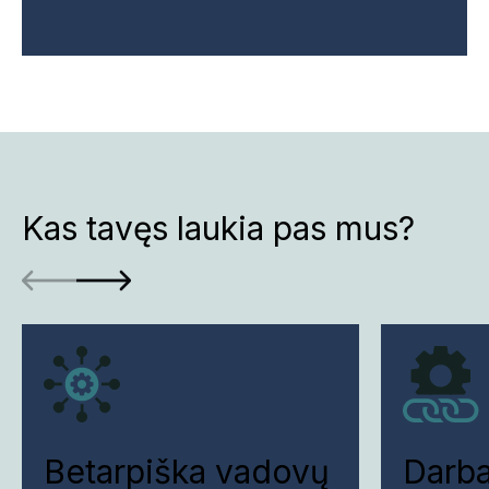
Kas tavęs laukia pas mus?
Betarpiška vadovų
Darb