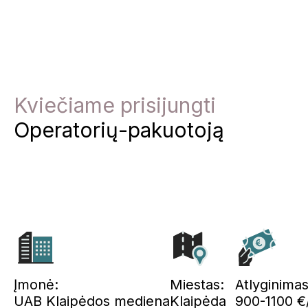
Skip
to
content
Kviečiame prisijungti
Operatorių-pakuotoją
Įmonė:
Miestas:
Atlyginimas
UAB Klaipėdos mediena
Klaipėda
900-1100 €