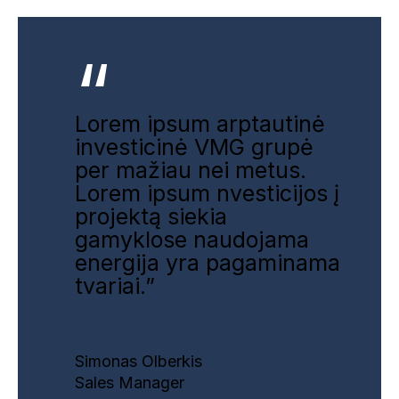
“
Lorem ipsum arptautinė
investicinė VMG grupė
per mažiau nei metus.
Lorem ipsum nvesticijos į
projektą siekia
gamyklose naudojama
energija yra pagaminama
tvariai.”
Simonas Olberkis
Sales Manager